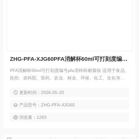
ZHG-PFA-XJG60PFA消解杯60ml可打刻度编号pfa溶样杯耐腐蚀
PFA消解杯60ml可打刻度编号pfa溶样杯耐腐蚀 适用于食品、
疾控、农科院、医药、农业、林业、环保、化工、生化等行业
以及高校、科研部门对土壤、血样、尿样、指甲、食品、乳制
更新时间：2026-05-20
品、农副产品、饲料、重金属、矿石等化学分析之前的样品消
解处理，可与原子吸收、原子荧光、ICP-AES及正红重金属电
产品型号：ZHG-PFA-XJG60
热消解仪等分析仪器配套使用。
浏览量：1283