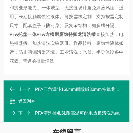
和抗变形能力‌。一体成型，无接缝设计避免漏液风险，适
用于长期接触腐蚀性液体‌。‌可按需求定制，支持按需定制
尺寸、配套盖子（防污染）及复杂结构，如多槽分隔、。
PFA托盘一体PFA方槽耐腐蚀特氟龙清洗槽
‌直接加热‌：电
热板蒸煮、加热清洗实验器皿‌。‌样品转移‌：腐蚀性液体搬
运，防止洒漏污染环境‌。‌工业清洗‌：光伏、半导体设备中
花篮、管道的批量清洗‌
PFA三角漏斗160mm耐酸碱80mm特氟龙漏斗
上一个：
返回列表
PFA清洗桶4L6L耐高温可配电热板清洗系统
下一个：
在线留言