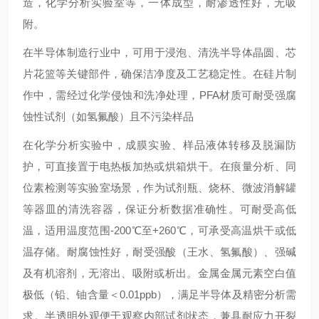
造，化学分析实验室等，一体成型，耐渗透性好，无吸
附。
在半导体制造行业中，可用于浸泡、清洗半导体晶圆、芯
片花篮等关键部件，确保洁净度及工艺稳定性‌。在硅片制
作中，需经过化学侵蚀和洗净处理，PFA材质可耐受强腐
蚀性试剂（如氢氟酸）且不污染样品‌
在化学分析实验中，成膜实验、样品液体转移及脱漏防
护，可直接置于电热板加热或烘箱烘干‌。在痕量分析、同
位素检测等实验室场景，作为试剂瓶、烧杯、微波消解罐
等器皿的清洗容器，保证分析数据准确性‌。可耐受高低
温，适用温度范围-200℃至+260℃，可承受高温烘干或低
温存储‌。‌耐腐蚀性好，耐受强酸（王水、氢氟酸）、强碱
及有机溶剂，无溶出、吸附或析出。‌金属金属元素空白值
极低（铅、铀含量＜0.01ppb），满足半导体及精密分析需
求‌。‌半透明外观便于观察内部试剂状态，兼具耐应力开裂