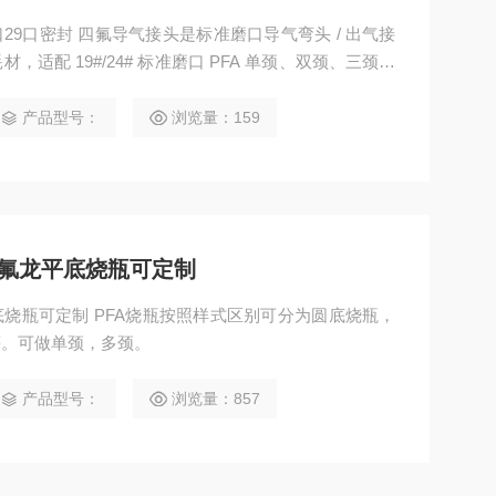
口29口密封 四氟导气接头是标准磨口导气弯头 / 出气接
适配 19#/24# 标准磨口 PFA 单颈、双颈、三颈、
带宝塔软管接头，可直接连接硅胶管、四氟软管，实现
产品型号：
浏览量：159
特氟龙平底烧瓶可定制
底烧瓶可定制 PFA烧瓶按照样式区别可分为圆底烧瓶，
等。可做单颈，多颈。
产品型号：
浏览量：857