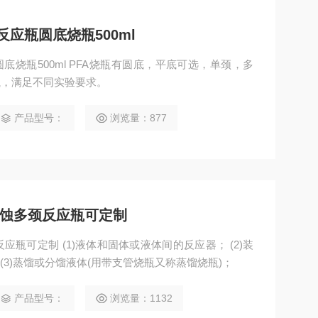
反应瓶圆底烧瓶500ml
底烧瓶500ml PFA烧瓶有圆底，平底可选，单颈，多
瓶，满足不同实验要求。
产品型号：
浏览量：877
腐蚀多颈反应瓶可定制
应瓶可定制 (1)液体和固体或液体间的反应器； (2)装
配气体反应发生器(常温、加热)； (3)蒸馏或分馏液体(用带支管烧瓶又称蒸馏烧瓶)；
产品型号：
浏览量：1132