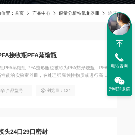
前位置：
首页
产品中心
痕量分析特氟龙器皿
烧瓶
PFA接收瓶PFA蒸馏瓶
电话咨询
瓶PFA蒸馏瓶 PFA茄形瓶也被称为PFA茄形烧瓶，PFA
高性能的实验室器皿，在处理强腐蚀性物质或进行高纯
玻璃茄形瓶。
扫码加微信
产品型号：
浏览量：124
接头24口29口密封