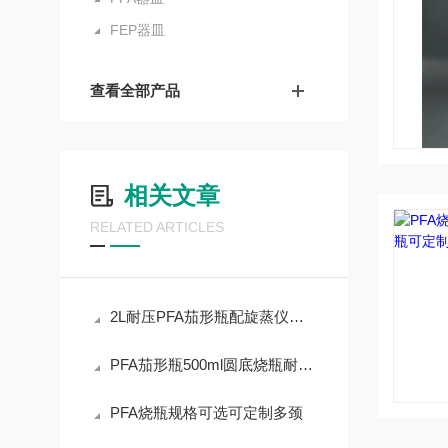
FEP器皿
查看全部产品
相关文章
RELATED ARTICLES
2L耐压PFA茄形瓶配旋蒸仪用PFA茄形烧瓶
PFA茄形瓶500ml圆底烧瓶耐腐蚀蒸馏瓶
PFA烧瓶规格可选可定制多颈