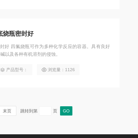
圆底烧瓶密封好
瓶密封好 四氟烧瓶可作为多种化学反应的容器。具有良好
强碱以及各种有机溶剂的侵蚀。
产品型号：
浏览量：1126
末页
跳转到第
页