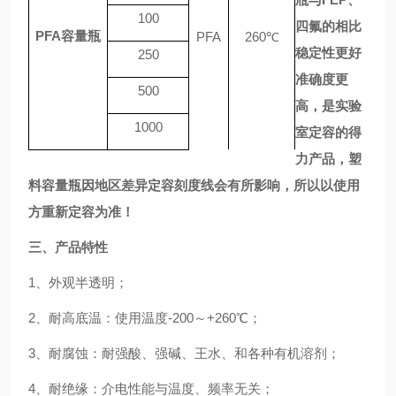
100
四氟的相比
P
FA
容量瓶
PFA
2
60
℃
稳定性
更好
250
准确度更
500
高
，是实验
1000
室定容的得
力产品，塑
料容量瓶因地区差异定容刻度线会有所影响，所以以使用
方重新定容为准！
三、产品
特性
1、
外观半透明
；
2、
耐高底温：使用温度
-200～+260
℃；
3、
耐腐蚀：耐强酸、强碱、王水、和各种有机溶剂
；
4、
耐绝缘：介电性能与温度、频率无关
；