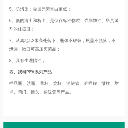
5、
防污染：金属元素空白值低
；
6、
低的溶出和析出，是储存标准物质、强腐蚀性、昂贵试
剂的佳器皿
；
7、
从离地
1.2米高处落下，瓶体不破裂，瓶盖不脱落，不
泄漏，敞口可高压灭菌品
；
8、具有生理惰性，
四、
我司
PFA系列产品
样品瓶、洗瓶、量杯、烧杯、消解管、溶样罐、微柱、坩
埚、阀门、接头、输送管等产品。