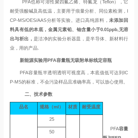
PFA
也称
可溶性聚四氟乙烯、特氟龙（
Teflon），它
耐受强酸碱及高低温，主要用于痕量分析、同位素检测，I
CP-MS/OES/AAS分析等实验。
进口高纯原料
，
未添加回
料具有低的本底，
金属元素铅、铀含量小于
0.01ppb,无溶
出与析出，
是洁净的实验分析器皿，
是半导体、新材料行
业，用的产品
.
新能源实验用PFA容量瓶无吸附单标线定容瓶
P
FA
容量瓶
半透明
透明可视度高，本底值低可达到
IC
P-MS的标准，不会污染样品且准确率高，可以放心使用
。
二、技术参数
品名
规格（
ml
）
材质
耐受温度
25
PFA
容量
50
瓶与
FEP、