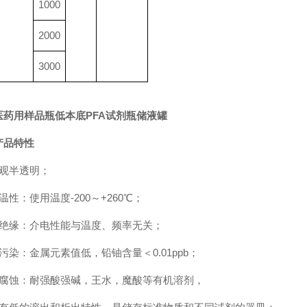
1000
2000
3000
医药用样品瓶低本底PFA试剂瓶储液罐
产品特性
外观半透明；
温性：使用温度-200～+260℃；
耐绝缘：介电性能与温度、频率无关；
污染：金属元素值低，铅铀含量＜0.01ppb；
耐腐蚀：耐强酸强碱，王水，魔酸等有机溶剂，