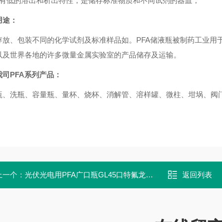
具有低的溶出和析出特性，是储存标准物质和不同试剂的器皿；
用途：
存放、包装不同的化学试剂及标准样品如。
PFA储液瓶被制药工业
以及世界各地的许多微量金属实验室的产品储存及运输。
我司
PFA系列产品：
瓶、洗瓶、容量瓶、量杯、烧杯、消解管、溶样罐、微柱、坩埚、阀
上一个：
光伏光电用PFA广口瓶GL45口特氟龙样品瓶
返回列表