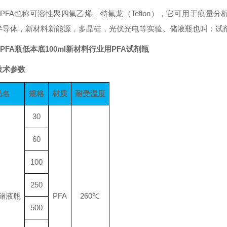
PFA也称可溶性聚四氟乙烯、特氟龙（Teflon），它可用于痕量分析、
半导体，新材料新能源，多晶硅，光伏光电等实验。储液瓶也叫：试
PFA瓶低本底100ml新材料行业用PFA试剂瓶
技术参数
品名
规格
材质
耐受温度
30
60
100
250
A储液瓶
PFA
260℃
500