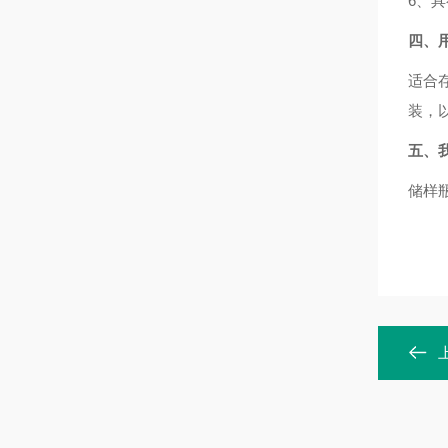
6、
四、
适合
装，
五、
储样