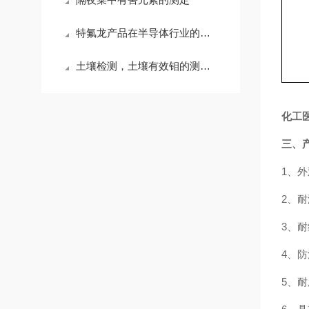
特氟龙产品在半导体行业的应用与发展
土壤检测，土壤有效钼的测定方法
化工
三、
1、
2、耐
3、
4、防
5、