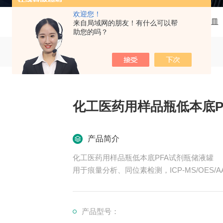
欢迎您！
当前位置：
首页
产品中心
痕量分析特氟龙器皿
来自局域网的朋友！有什么可以帮
助您的吗？
化工医药用样品瓶低本底P
产品简介
化工医药用样品瓶低本底PFA试剂瓶储液罐
用于痕量分析、同位素检测，ICP-MS/OE
晶硅，光伏光电等实验。储液瓶也叫：试剂瓶
产品型号：