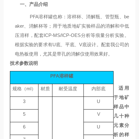
一、产品介绍
PFA溶样罐也称：溶样杯、消解瓶、管型瓶、
be
aker
、消解杯等；用于地质地矿实验样品的消解和中低
压溶样，配套
ICP-MS/ICP-OES分析等痕量分析实验。
根据实验的要求有U底、平底、V底设计。
配套我公司的
电热板使用，尤其是带孔的消解仪使用效果好。
技术参数说明
PFA溶样罐
适用
规格（
ml）
材质
耐受温度
内部底
于地矿
3
U
样品中
5
V
几十种
元素分
6
U
析的样