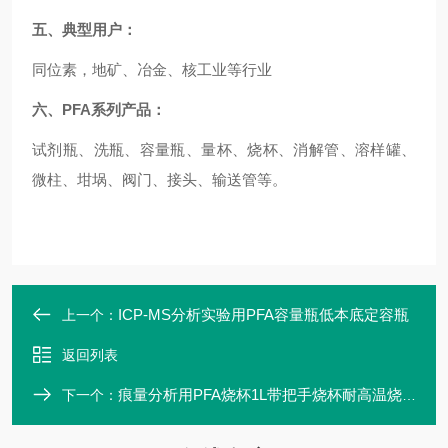
五、典型用户：
同位素，地矿、冶金、核工业等行业
六、
PFA系列产品：
试剂瓶、洗瓶、容量瓶、量杯、烧杯、消解管、溶样罐、
微柱、坩埚、阀门、接头、输送管等。
ICP-MS分析实验用PFA容量瓶低本底定容瓶
上一个：
返回列表
痕量分析用PFA烧杯1L带把手烧杯耐高温烧杯
下一个：