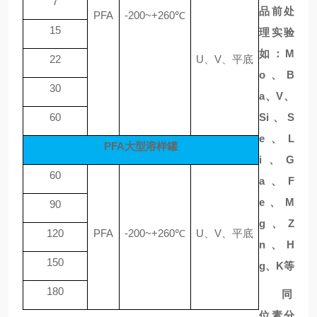
7
品前处
PFA
-200~+260℃
15
理实验
如：
M
22
U、V、平底
o、B
30
a、V、
60
Si、S
e、L
PFA大型溶样罐
i、G
60
a、F
e、M
90
g、Z
120
PFA
-200~+260℃
U、V、平底
n、H
150
g、K等
180
同
位素分