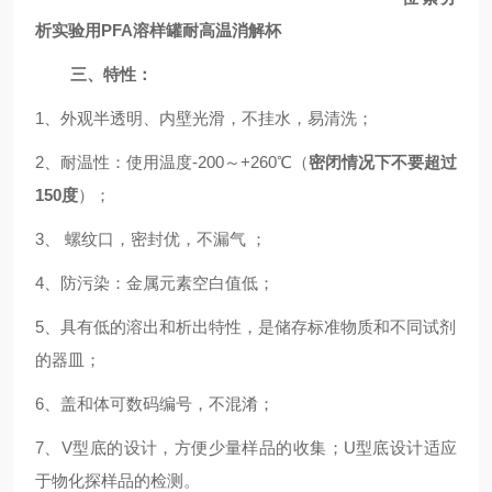
析实验用PFA溶样罐耐高温消解杯
三、特性：
1、外观半透明、内壁光滑，不挂水，易清洗；
2、耐温性：使用温度-200～+260℃（
密闭情况下不要超过
150度
）；
3、 螺纹口，密封优，不漏气 ；
4
、防污染：金属元素空白值低；
5
、具有
低的溶出和析出
特性
，是储存标准物质
和不同
试剂
的器皿
；
6
、盖和体可数码编号，不混淆；
7
、
V型底的设计，方便少量样品的收集；U型底设计适应
于物化探样品的检测。