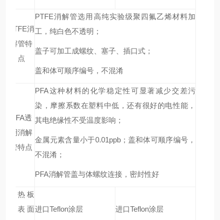
PTFE
消解管选用高纯实验级聚四氟乙烯材料加
PTFE
消
工，纯白色不透明；
解管特
盖子可加工成螺纹、塞子、插口式；
点
盖和体可顺序编号，不混淆
PFA
这种材料的化学稳定性可显著减少交差污
染，摩擦系数在塑料中低，还有很好的电性能，
PFA
透
其电绝缘性不受温度影响；
明消解
金属元素含量小于0.01ppb；盖和体可顺序编号，
管特点
不混淆；
PFA
消解管盖与体螺纹连接，密封性好
加热板
块表面
进口Teflon涂层
进口Teflon涂层