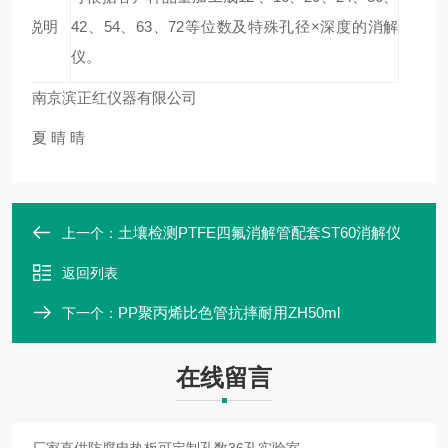
说明
42、54、63、72等位数及特殊孔径×深度的消解
仪。
南京滨正红仪器有限公司
夏 晴 晴
土壤检测PTFE四氟消解管配套ST60消解仪
上一个：
返回列表
PP聚丙烯比色管抗摔耐用ZH50ml
下一个：
在线留言