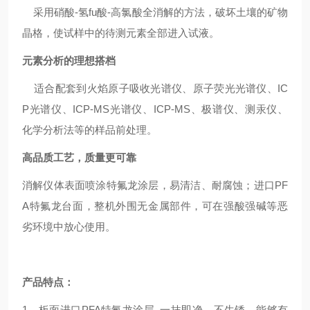
采用硝酸-氢fu酸-高氯酸全消解的方法，破坏土壤的矿物
晶格，使试样中的待测元素全部进入试液。
元素分析的理想搭档
适合配套到火焰原子吸收光谱仪、原子荧光光谱仪、IC
P光谱仪、ICP-MS光谱仪、ICP-MS、极谱仪、测汞仪、
化学分析法等的样品前处理。
高品质工艺，质量更可靠
消解仪体表面喷涂特氟龙涂层，易清洁、耐腐蚀；进口PF
A特氟龙台面，整机外围无金属部件，可在强酸强碱等恶
劣环境中放心使用。
产品特点：
1
、板面进口PFA特氟龙涂层, 一抹即净、不生锈，能够有