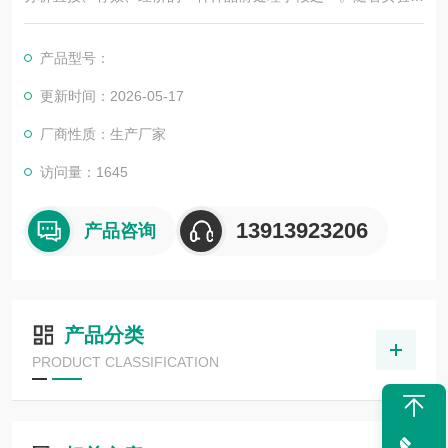
设备的技术创新和发展，消解仪以其大批量处理、高智能化、高
效的包裹式消解、良好的温度均匀性和更安全的常压式消解等优
产品型号：
势，逐渐得到更多的消解实验人员的青睐。常应用到原子吸收、
原子荧光、ICP、ICP-MS、极谱仪等样品前处理
更新时间：2026-05-17
厂商性质：生产厂家
访问量：1645
13913923206
产品咨询
产品分类
PRODUCT CLASSIFICATION