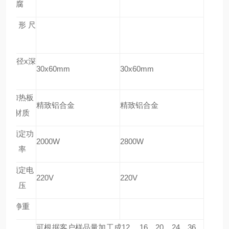
防腐
外形尺
寸
孔径x深
30x60mm
30x60mm
度
加热板
精致铝合金
精致铝合金
材质
额定功
2000W
2800W
率
额定电
220V
220V
压
净重
可根据客户样品量加工成12 、16、20、24、36、