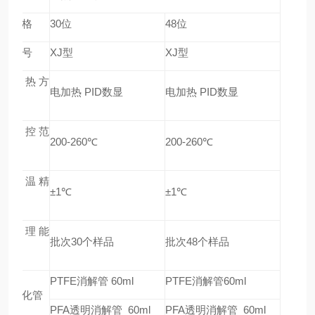
规格
30
位
48
位
型号
XJ
型
XJ
型
加热方
电加热 PID数显
电加热 PID数显
式
温控范
200-260
℃
200-260
℃
围
控温精
±1℃
±1℃
度
处理能
批次30个样品
批次48个样品
力
PTFE
消解管 60ml
PTFE
消解管60ml
消化管
PFA
透明消解管 60ml
PFA
透明消解管 60ml