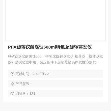
PFA旋蒸仪耐腐蚀500ml特氟龙旋转蒸发仪
PFA旋蒸仪耐腐蚀500ml特氟龙旋转蒸发仪 旋蒸仪（旋转蒸发
仪）是实验室中用于减压条件下连续蒸馏易挥发性溶剂的常用
设备，广泛应用于化学、化工、生物医药等领域，其核心原理
更新时间：2026-05-21
是通过旋转增大蒸发面积并利用减压降低沸点，实现溶剂的快
速蒸发与回收。
产品型号：
浏览量：424