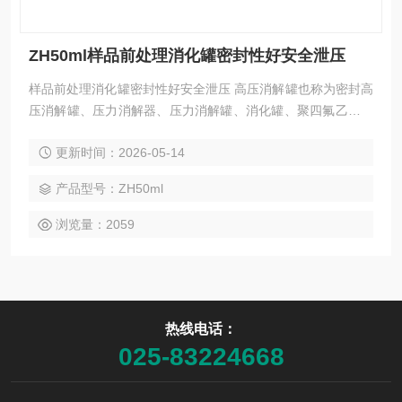
ZH50ml样品前处理消化罐密封性好安全泄压
样品前处理消化罐密封性好安全泄压 高压消解罐也称为密封高
压消解罐、压力消解器、压力消解罐、消化罐、聚四氟乙烯高
压罐，多用于食品、药品、、疾控中心、乳制品、环境中心、
更新时间：2026-05-14
农产品、海产品、水产品等行业对茶叶中美术绿、稀土，果
蔬、粮油、蛋类、肉类，奶粉等里铅、铬、镉、甲基汞、无机
产品型号：ZH50ml
砷等重金属的检测。我单位消解罐解决了客户在消解过程中数
量多、要求高、体积小和消解难的问题。
浏览量：2059
热线电话：
025-83224668