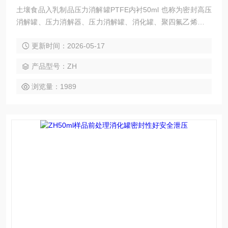
土壤食品入乳制品压力消解罐PTFE内衬50ml 也称为密封高压
消解罐、压力消解器、压力消解罐、消化罐、聚四氟乙烯高压
罐，它是一种能分解难溶物质的密闭容器，在气相、液相、等
更新时间：2026-05-17
离子光谱质谱、原子吸收和原子荧光等化学分析方法中做样品
前处理，多用于食品、药品、疾控中心、乳制品、环境中心、
产品型号：ZH
农产品、海产品、水产品等行业对茶叶中美术绿、稀土，果
蔬、粮油、蛋类、肉类，奶粉等里铅、铬、镉、甲基汞、无机
浏览量：1989
砷等重金属的检