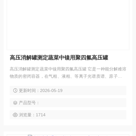
高压消解罐测定蔬菜中镍用聚四氟高压罐
高压消解罐测定蔬菜中镍用聚四氟高压罐 它是一种能分解难溶
物质的密闭容器，在气相、液相、等离子光谱质谱、原子吸收
和原子荧光等化学分析方法中做样品前处理，多用于食品、药
更新时间：2026-05-19
品、疾控中心、乳制品、环境中心、农产品、海产品、水产品
等行业对茶叶中美术绿、稀土，果蔬、粮油、蛋类、肉类，奶
产品型号：
粉等里铅、铬、镉、甲基汞、无机砷等重金属的检测。
浏览量：1714