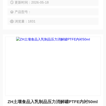
更新时间：2026-05-18
心、农产品、海产品、水产品等行业对茶叶中美术绿、稀土，
果蔬、粮油、蛋类、肉类，奶粉等里铅、铬、镉、甲基汞、无
产品型号：
机砷等重金属的检测。
浏览量：1831
ZH土壤食品入乳制品压力消解罐PTFE内衬50ml