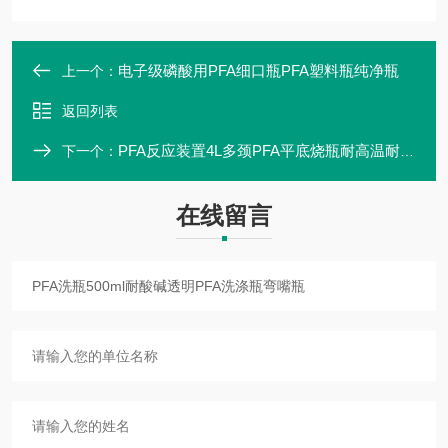
电子级磷酸用PFA细口瓶PFA塑料瓶纯净瓶
上一个：
返回列表
PFA反应装置4L多颈PFA平底烧瓶耐高温耐腐蚀
下一个：
在线留言