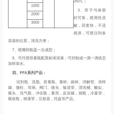
260
℃；
1
000
3、
管子与体密
2
000
封可靠，喷用性灵
3
000
敏，回复快，不流
残渣，可喷注到各
容器的位置，清洗方便；
7、
喷嘴和瓶盖一次成型
；
8、
可代替容量瓶配置标准溶液
：
可控制成一滴一滴状态
加样加水
。
四、
PFA系列产品：
试剂瓶、洗瓶、容量瓶、量杯、烧杯、消解管、溶样
罐、微柱、坩埚、阀门、接头、输送管、清洗桶、酸缸、
吸头、洗气瓶，冲击瓶，量筒，反应罐，烧瓶，冷凝管，
吸收瓶，移液管，注射器，托盘等产品。