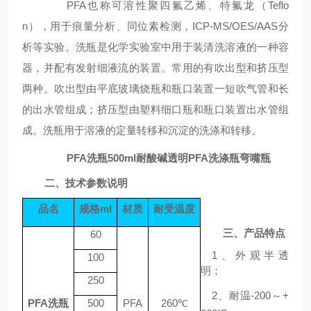
PFA也称可溶性聚四氟乙烯、特氟龙（Teflo
n），
用于痕量分析、同位素检测，
ICP-MS/OES/AAS分
析等实验
。洗瓶是化学实验室中用于装清洗溶液的一种容
器，并配有发射细液流的装置。常用的有吹出型和挤压型
两种。吹出型由平底玻璃烧瓶和瓶口装置一短吹气管和长
的出水管组成；挤压型由塑料细口瓶和瓶口装置出水管组
成。洗瓶用于溶液的定量转移和沉淀的
洗涤
和转移。
PFA洗瓶500ml耐酸碱透明PFA洗涤瓶弯嘴瓶
二、技术参数说明
品名
规格
ml
材质
耐受温度
三、产品特点
60
1、
外观半透
100
明
；
250
2、
耐温
-200～+
PFA洗瓶
500
PFA
260℃