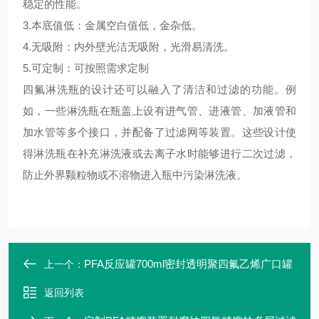
稳定的性能。
3.本底值低：金属空白值低，金杂低。
4.无吸附：内外壁光洁无吸附，光滑易清洗。
5.可定制：可按照需求定制
四氟淋洗瓶的设计还可以融入了清洁和过滤的功能。例
如，一些淋洗瓶在瓶盖上设有进气管、进液管、加液管和
加水管等多个接口，并配备了过滤网等装置。这些设计使
得淋洗瓶在补充淋洗液或去离子水时能够进行二次过滤，
防止外界颗粒物或不溶物进入瓶中污染淋洗液。
PFA反应罐700ml密封透明聚四氟乙烯广口罐
上一个：
返回列表