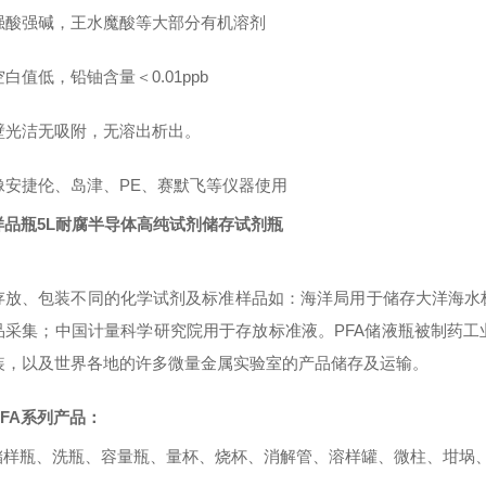
强酸强碱，王水魔酸等大部分有机溶剂
白值低，铅铀含量＜0.01ppb
壁光洁无吸附，无溶出析出。
像安捷伦、岛津、PE、赛默飞等仪器使用
A样品瓶5L耐腐半导体高纯试剂储存试剂瓶
：
存放、包装不同的化学试剂及标准样品如：海洋局用于储存大洋海水
品采集；
中国计量科学研究院用于存放标准液。
PFA储液瓶被制药
装，以及世界各地的许多微量金属实验室的产品储存及运输。
PFA系列产品：
A储样瓶、洗瓶、容量瓶、量杯、烧杯、消解管、溶样罐、微柱、坩埚