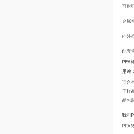
可耐
金属空
内外
配套
PF
用途
适合
于样
品包
我司
PF