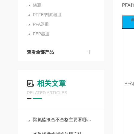
PFA
烧瓶
PTFE/四氟器皿
PFA器皿
FEP器皿
查看全部产品
相关文章
PF
RELATED ARTICLES
聚氨酯漆合不合格主要看哪些项目呢？往这看!
水质污染检测的处理方法