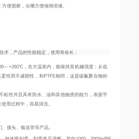
，方便观察，尖嘴方便倾倒溶液。
产技术，产品的性能稳定，使用寿命长；
200～+260℃，在大温差内，能保持其机械强度：从低
其柔性而不减韧性，和PTFE相同，这是碳氟聚合物的
身不粘性并且具有防水、油和其他物质的能力，表面平
在使用过程中，容易清洗。
门、接头、输送管等产品。
000ml，杯体带刻度，刻度准且清晰。
其中
1000、2000mlPF