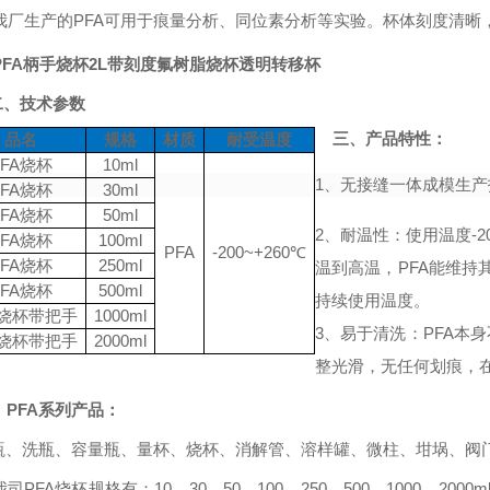
我厂生产的
PFA可用于痕量分析、同位素分析等实验。杯体刻度清晰
PFA柄手烧杯2L带刻度氟树脂烧杯透明转移杯
二、技术参数
三、产品特性
：
品名
规格
材质
耐受温度
PFA烧杯
10ml
1、无接缝一体成模生
PFA烧杯
30ml
PFA烧杯
50ml
2
、耐温性：使用温度
-
PFA烧杯
100ml
PFA
-200~+260℃
PFA烧杯
250ml
温到高温，PFA能维持
PFA烧杯
500ml
持续使用温度。
A烧杯
带把手
1000ml
3
、易于清洗：
PFA本
A烧杯
带把手
2000ml
整光滑，无任何划痕，
、
PFA系列产品：
瓶、洗瓶、容量瓶、量杯、烧杯、消解管、溶样罐、微柱、坩埚、阀
我司
PFA烧杯规格有：10、30、50、100、250、500、1000、2