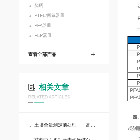
烧瓶
PTFE/四氟器皿
PFA器皿
FEP器皿
查看全部产品
相关文章
PF
RELATED ARTICLES
PF
四
土壤全量测定前处理——高压消解法
试剂
苜蓿中１５种元素的质谱分析及其安全性评价