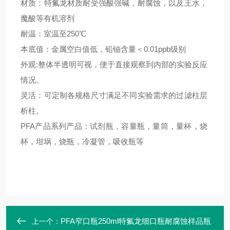
材质：特氟龙材质耐受强酸强碱，耐腐蚀，以及王水，
魔酸等有机溶剂
耐温：室温至
250℃
本底值：金属空白值低，铅铀含量＜
0.01ppb级别
外观
:整体半透明可视，便于直接观察到内部的实验反应
情况。
灵活：可定制各规格尺寸满足不同实验需求的过滤柱层
析柱。
PFA产品系列产品：试剂瓶，容量瓶，量筒，量杯，烧
杯，坩埚，烧瓶，冷凝管，吸收瓶等
PFA窄口瓶250ml特氟龙细口瓶耐腐蚀样品瓶
上一个：