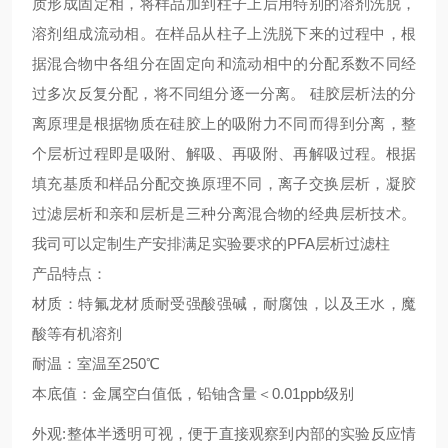
质形成固定相，将样品加到柱子上后用特别的溶剂洗脱，
溶剂组成流动相。在样品从柱子上洗脱下来的过程中，根
据混合物中各组分在固定向和流动相中的分配系数不同经
过多次反复分配，将不同组分逐一分离。
硅胶层析法的分
离原理是根据物质在硅胶上的吸附力不同而得到分离，整
个层析过程即是吸附、解吸、再吸附、再解吸过程。根据
填充基质和样品分配交换原理不同，离子交换层析，凝胶
过滤层析和亲和层析是三种分离混合物的经典层析技术。
我司可以定制生产安排满足实验要求的PFA层析过滤柱
产品特点：
材质：特氟龙材质耐受强酸强碱，耐腐蚀，以及王水，魔
酸等有机溶剂
耐温：室温至250℃
本底值：金属空白值低，铅铀含量＜0.01ppb级别
外观:整体半透明可视，便于直接观察到内部的实验反应情