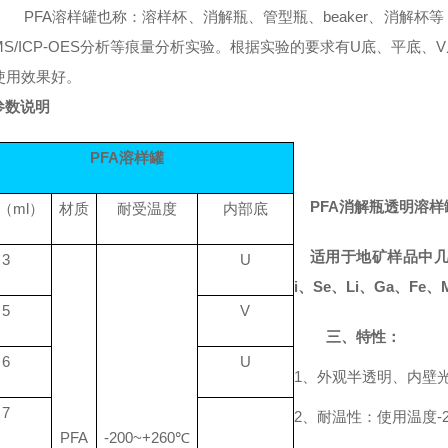
PFA溶样罐也称：溶样杯、消解瓶、管型瓶、
beaker
、消解杯等
-MS/ICP-OES分析等痕量分析实验。根据实验的要求有U底、平底、
使用效果好。
参数说明
PFA溶样罐
PFA消解瓶透明溶样
（
ml）
材质
耐受温度
内部底
适用于地矿样品中
3
U
i、Se、Li、Ga、Fe
5
V
三、特性：
6
U
1、外观半透明、内壁
7
2、耐温性：使用温度-20
PFA
-200~+260℃