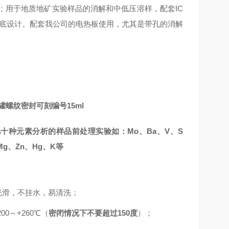
；用于地质地矿实验样品的消解和中低压溶样，配套
IC
V底设计。
配套我公司的电热板使用，尤其是带孔的消解
罐螺纹密封可刻编号15ml
几十种元素分析的样品前处理实验如：
Mo、Ba、V、S
、Mg、Zn、Hg、K等
光滑，不挂水，易清洗；
0～+260℃（
密闭情况下不要超过
150度
）；