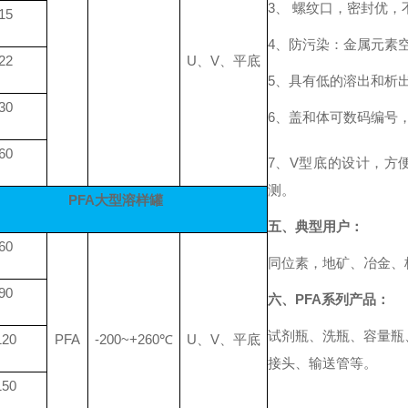
3、 螺纹口，密封优，
15
4
、防污染：金属元素
22
U、V、平底
5
、具有
低的溶出和析
30
6
、盖和体可数码编号
60
7
、
V型底的设计，方
测。
PFA大型溶样罐
五、典型用户：
60
同位素，地矿、冶金、
90
六、
PFA系列产品：
试剂瓶、洗瓶、容量瓶
120
PFA
-200~+260℃
U、V、平底
接头、输送管等。
150