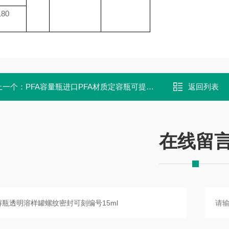
180
上一个：
PFA容量瓶进口PFA材质定容瓶可提供校准
返回列表
在线留