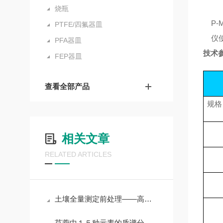
烧瓶
P
PTFE/四氟器皿
仪
PFA器皿
技术
FEP器皿
查看全部产品
规格
相关文章
RELATED ARTICLES
土壤全量测定前处理——高压消解法
苜蓿中１５种元素的质谱分析及其安全性评价