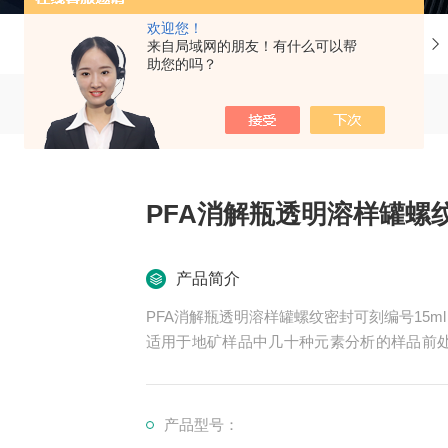
欢迎您！
当前位置：
首页
产品中心
痕量分析特氟龙器皿
来自局域网的朋友！有什么可以帮
助您的吗？
PFA消解瓶透明溶样罐螺纹
产品简介
PFA消解瓶透明溶样罐螺纹密封可刻编号15ml
适用于地矿样品中几十种元素分析的样品前处理实
g、Zn、Hg、K等
产品型号：