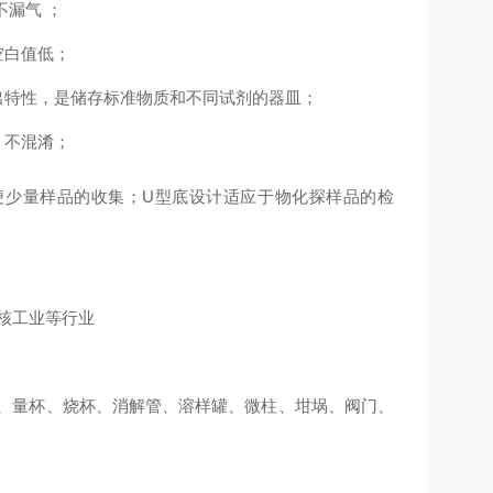
不漏气 ；
空白值低；
出
特性
，是储存标准物质
和不同
试剂的器皿
；
，不混淆；
便少量样品的收集；U型底设计适应于物化探样品的检
核工业等行业
、量杯、烧杯、消解管、溶样罐、微柱、坩埚、阀门、