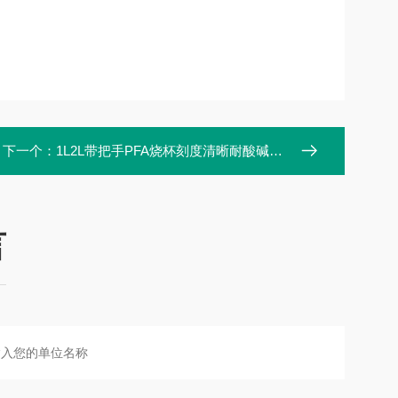
下一个：
1L2L带把手PFA烧杯刻度清晰耐酸碱塑料烧杯
言