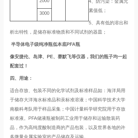
2000
4
、
防污染：金属元
素值低
；
3000
5
、具有
低的溶出和
析出
特性
，是储存标准物质
和不同
试剂的器皿
；
半导体电子级纯净瓶低本底PFA瓶
像安捷伦、岛津、
PE、赛默飞等仪器，我们的瓶子均一起
配套过！
四、用途：
适合存放、包装不同的化学试剂及标准样品如：海洋局用
于储存大洋海水标准品和汞标准溶液；中国科学技术大学
南极科考队用于样品采集；
中国计量科学研究院用于存放
标准液。
PFA储液瓶被制药工业用于储存和运输散装药
品，作为高纯度酸制造商的产品包装，以及世界各地的许
多微量金属实验室的产品储存及运输。