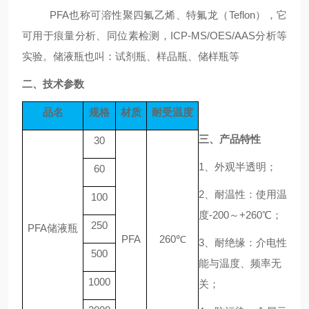
PFA也称可溶性聚四氟乙烯、特氟龙（Teflon），它
可用于痕量分析、同位素检测，ICP-MS/OES/AAS分析等
实验。储液瓶也叫：试剂瓶、样品瓶、储样瓶等
二、技术参数
品名
规格
材质
耐受温度
三、产品
特性
30
1、
外观半透明
；
60
2、耐温性
：使用温
100
度
-200～+260
℃；
250
PFA储液瓶
PFA
260℃
3
、
耐绝缘：介电性
500
能与温度、频率无
1000
关
；