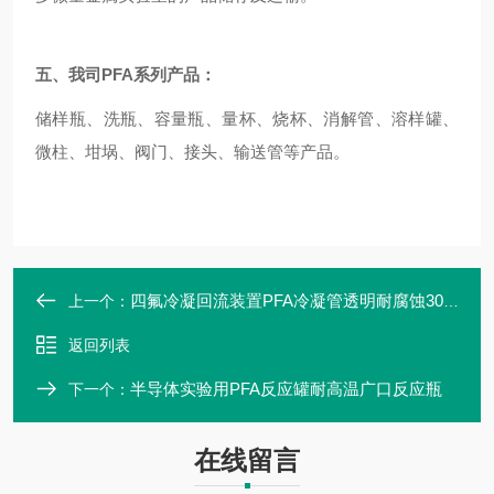
五、我司
PFA系列产品：
储样瓶、洗瓶、容量瓶、量杯、烧杯、消解管、溶样罐、
微柱、坩埚、阀门、接头、输送管等产品。
四氟冷凝回流装置PFA冷凝管透明耐腐蚀300ml
上一个：
返回列表
半导体实验用PFA反应罐耐高温广口反应瓶
下一个：
在线留言