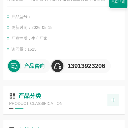
电话咨询
两条管组成，其中较小的管贯穿较大的管。主要应用在一些制药
企业，氟化工，新材料等企业，可配套恒压分液漏斗，冷凝管，
产品型号：
温度计套管，搅拌桨等形成蒸馏反应装
更新时间：2026-05-18
厂商性质：生产厂家
访问量：1525
13913923206
产品咨询
产品分类
PRODUCT CLASSIFICATION