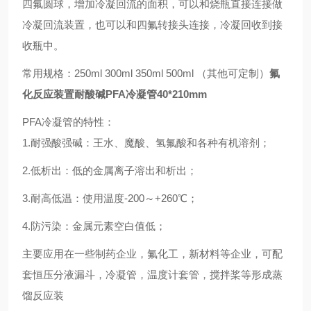
四氟圆球，增加冷凝回流的面积，可以和烧瓶直接连接做
冷凝回流装置，也可以和四氟转接头连接，冷凝回收到接
收瓶中。
常用规格：
250ml 300ml 350ml 500ml （其他可定制）
氟
化反应装置耐酸碱PFA冷凝管40*210mm
PFA冷凝管的特性
：
1.耐强酸强碱
：
王水、魔酸、氢氟酸和各种有机溶剂；
2.低析出：
低
的金属离子溶出和析出；
3.耐高低温：使用温度-200～+260℃；
4.防污染：金属元素空白值低；
主要应用在一些制药企业，氟化工，新材料等企业，可配
套恒压分液漏斗，冷凝管，温度计套管，搅拌桨等形成蒸
馏反应装