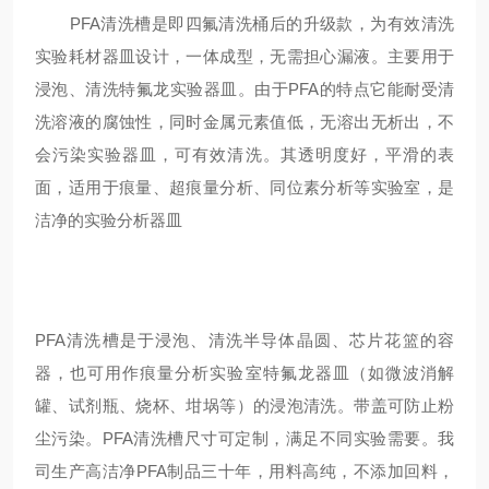
PFA清洗槽是即四氟清洗桶后的升级款，
为有效清洗
实验耗材器皿设计
，一体成型，无需担心漏液。主要用于
浸泡、清洗
特氟龙实验器皿
。由于
PFA的特点它能耐受清
洗溶液的腐蚀性，同时金属元素值低，无溶出无析出，不
会污染
实验器皿，可有效清洗。
其
透明度好，平滑的表
面
，
适用于痕量、超痕量分析、同位素分析等实验室，是
洁净的实验分析器皿
PFA清洗槽是于浸泡、清洗半导体晶圆、芯片花篮的容
器，也可用作痕量分析实验室特氟龙器皿（如微波消解
罐、试剂瓶、烧杯、坩埚等）的浸泡清洗。带盖可防止粉
尘污染。PFA清洗槽尺寸可定制，满足不同实验需要。
我
司生产高洁净
PFA制品三十年，用料高纯，不添加回料，