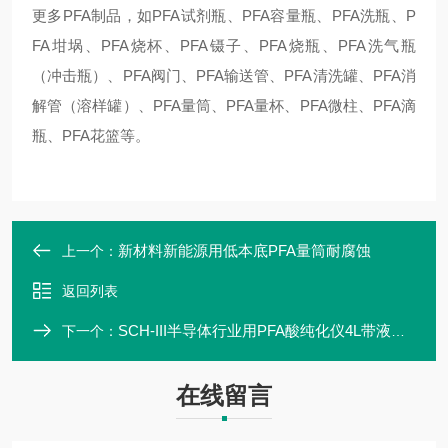
更多
PFA制品，如PFA试剂瓶、PFA容量瓶、PFA洗瓶、P
FA坩埚、PFA烧杯、PFA镊子、PFA烧瓶、PFA洗气瓶
（冲击瓶）、PFA阀门、PFA输送管、PFA清洗罐、PFA消
解管（溶样罐）、PFA量筒、PFA量杯、PFA微柱、PFA滴
瓶、PFA花篮等
。
新材料新能源用低本底PFA量筒耐腐蚀
上一个：
返回列表
SCH-III半导体行业用PFA酸纯化仪4L带液晶显示屏
下一个：
在线留言