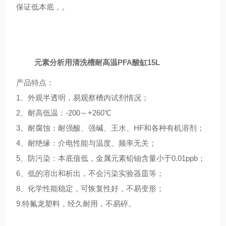
保证低本底，。
元素分析用清洗槽耐高温PFA酸缸15L
产品
特点：
1、外观半透明，易观察槽内试剂情况；
2、耐高低温：-200～+260℃
3、耐腐蚀：耐强酸、强碱、王水、
HF
和各种有机溶剂；
4、耐绝缘：介电性能与温度、频率无关；
5、防污染：本底值低，金属元素铅铀含量小于0.01ppb；
6、低的溶出和析出，不会污染
实验器皿
等；
8、化学性能稳定，可恢复性好，不易变形；
9.特氟龙塑料，经久耐用，不易
碎。