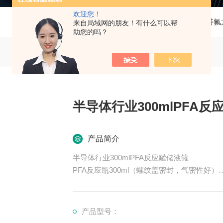
欢迎您！
当前位置：
首页
产品中心
痕量分析特氟
来自局域网的朋友！有什么可以帮
助您的吗？
半导体行业300mlPFA反
产品简介
半导体行业300mlPFA反应罐储液罐
PFA反应瓶300ml（螺纹盖密封，气密性好）
1.颜色：半透明可视
2.用料：进口高纯PFA
3.使用温度：-200至260℃（敞口）
产品型号：
4.性能：耐强腐蚀（耐强酸强碱和有机溶剂