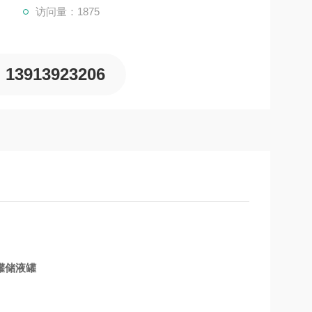
访问量：1875
验，也可以用于密闭储存高纯试剂、样品等
地球化学同位素分析、
13913923206
应罐储液罐