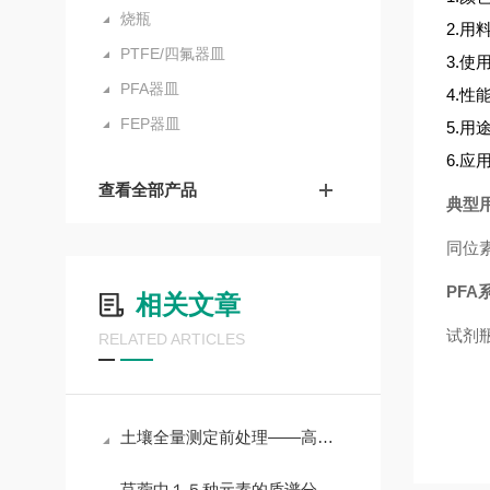
烧瓶
2.用
PTFE/四氟器皿
3.使
PFA器皿
4.
FEP器皿
5.
6.
查看全部产品
典型
同位
PFA
相关文章
试剂
RELATED ARTICLES
土壤全量测定前处理——高压消解法
苜蓿中１５种元素的质谱分析及其安全性评价