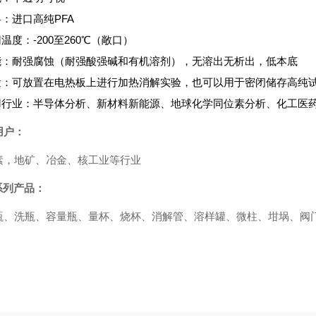
料：进口高纯PFA
用温度：-200至260℃（敞口）
性能：耐强腐蚀（耐强酸强碱和有机溶剂），无溶出无析出，低本底
用途：可放置在电热板上进行加热消解实验，也可以用于密闭储存高纯
应用行业：半导体分析、新材料新能源、地球化学同位素分析、化工医
用户：
素，地矿、冶金、核工业等行业
系列产品：
瓶、洗瓶、容量瓶、量杯、烧杯、消解管、溶样罐、微柱、坩埚、阀