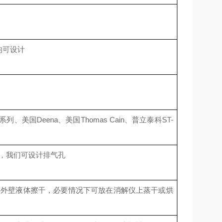
均可设计
系列、
美国Deena、
美国Thomas Cain、
普立泰科ST-
，我们可设计排气孔
内外壁液体擦干，必要情况下可放在消解仪上蒸干或烘