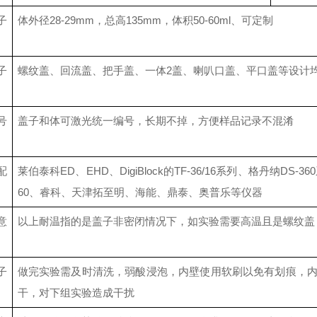
子
体外径28-29mm，总高135mm，体积50-60ml、可定制
子
螺纹盖、回流盖、把手盖、一体2盖、喇叭口盖、平口盖等设计
号
盖子和体可激光统一编号，长期不掉，方便样品记录不混淆
配
莱伯泰科ED、EHD、
DigiBlock
的TF-36/16系列、格丹纳
DS-360
60、睿科、天津拓至明、海能、鼎泰、奥普乐等仪器
意
以上耐温指的是盖子非密闭情况下，如实验需要高温且是螺纹盖
子
做完实验需及时清洗，弱酸浸泡，内壁使用软刷以免有划痕，
干，对下组实验造成干扰