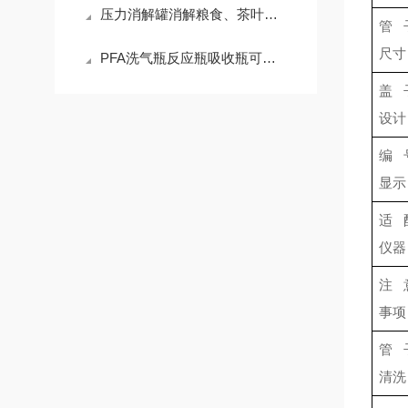
压力消解罐消解粮食、茶叶农产品等实验方法具体步骤
管
尺寸
PFA洗气瓶反应瓶吸收瓶可定制PFA冲击反应瓶
盖
设计
编
显示
适
仪器
注
事项
管
清洗