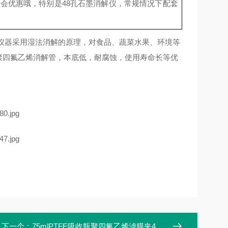
会优惠哦，特别是48孔石墨消解仪，常规情况下
配套
仪器。仪器采用湿法消解的原理，对食品、蔬菜水果、环境等
用聚四氟乙烯消解管，本底低，耐腐蚀，使用寿命长等优
下一个：
75mlPTFE吸收瓶聚四氟乙烯滤膜夹40mm