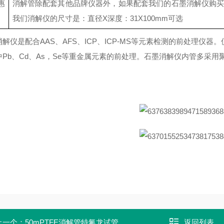
惠
消解管除配套其他品牌仪器外，如果配套我们的石墨消解仪购买
我们消解仪的尺寸是：直径X深度：31X100mm可选
消解仪是配合AAS、AFS、ICP、ICP-MS等元素检测的前处理
中Pb、Cd、As，Se等重金属元素的前处理。石墨消解仪内管多采
上一个：
50mPTFE消解管特氟龙试管
返回列表