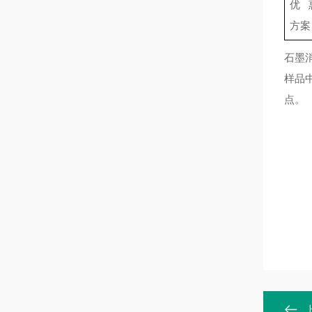
优
方案
石墨
样品
点。