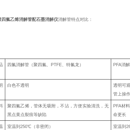
聚四氟乙烯消解管配石墨消解仪
消解管特点对比：
品
四氟消解管（聚四氟、PTFE、特氟龙）
PFA
消解
明
白色不透明
透明可
管上操
料
聚四氟乙烯，
管体无吸附，不沾，方便实验清洗，无
PFA
材
黑点黄点裂痕等缺陷
命更长
温
室温到250
℃
（非密闭）
室温到26