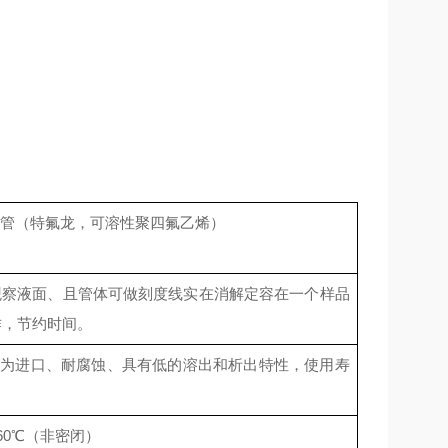
管（特氟龙，可溶性聚四氟乙烯）
观察液面、且管体
可做刻度线实在消解定容在一个样品
作，节约时间。
料为进口、耐腐蚀、具有低的溶出和析出特性，使用寿
0
℃
（非密闭）