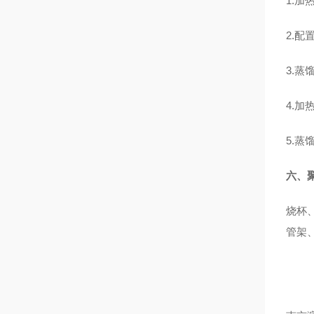
1.
2.
3.蒸
4.
5.
六、
烧杯
管架