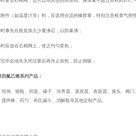
加热时要垫石棉网，也可以用其他热浴加热。液体量不超过容积的2/3，不
配置附件（如温度计等）时，应选用合适的橡胶塞，特别注意检查气密
馏时
事先在瓶底加入少量沸石，以防暴沸；
加热时应放在石棉网上，使之均匀受热；
蒸馏完毕必须先关闭活塞后再停止加热，防止倒吸
；
聚四氟乙烯系列产品：
、坩埚、烧瓶、药匙、镊子、培养皿、蒸发皿、表面皿、接头、阀门
、搅拌棒、药勺、布氏漏斗、消解瓶等其他定制产品。