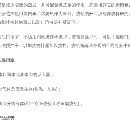
或是减少溶液的蒸发，并可配合橡皮塞的使用，来连接其它的聚四氟
都会选择使用聚四氟乙烯烧瓶作为容器。烧瓶的开口没有像烧杯般的
氟搅拌棒轻触瓶口以防止溶液沿外壁流下。
因瓶口很窄，不适用四氟搅拌棒搅拌，若需要搅拌时，可以手握瓶口
入磁搅拌子，以加热搅拌器加以搅拌。烧瓶随著其外观的不同可分平
主要用途
液体和固体或液体间的反应器；
装配气体反应发生器(常温、加热)；
蒸馏或分馏液体(用带支管烧瓶又称蒸馏烧瓶)；
产品优势