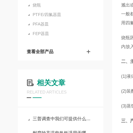
溅出
烧瓶
一般
PTFE/四氟器皿
用四
PFA器皿
FEP器皿
烧瓶
内放
查看全部产品
二、
(1)
相关文章
(2)
RELATED ARTICLES
(3)
三普调查中我们可提供什么帮助
三、
耐腐蚀高温电热板适用于哪些场景？