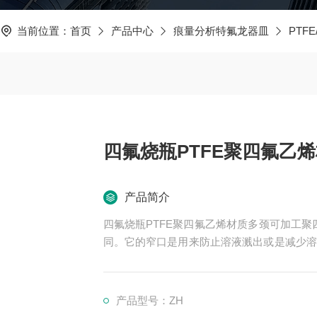
当前位置：
首页
产品中心
痕量分析特氟龙器皿
PTF
四氟烧瓶PTFE聚四氟乙
产品简介
四氟烧瓶PTFE聚四氟乙烯材质多颈可加工
同。它的窄口是用来防止溶液溅出或是减少溶
四氟乙烯器材。当溶液需要长时间的反应或是
容器。烧瓶的开口没有像烧杯般的突出缺口，
拌棒轻触瓶口以防止溶液沿外壁流下。
产品型号：ZH