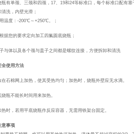
烧瓶有单颈、三颈和四颈，17、19和24等标准口，每个标准口配有塞
卸清洗，内壁光滑；
用温度：-200℃～+250℃。；
可根据您的要求定向加工四氟圆底烧瓶；
盖子与体以及各个颈与盖子之间都是螺纹连接，方便拆卸和清洗
安全使用方法
放在石棉网上加热，使其受热均匀；加热时，烧瓶外壁应无水滴。
底烧瓶不能长时间用来加热。
加热时，若用平底烧瓶作反应容器，无需用铁架台固定。
注意事项