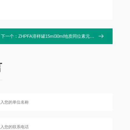
下一个：
ZHPFA溶样罐15ml30ml地质同位素元素分析使用
言