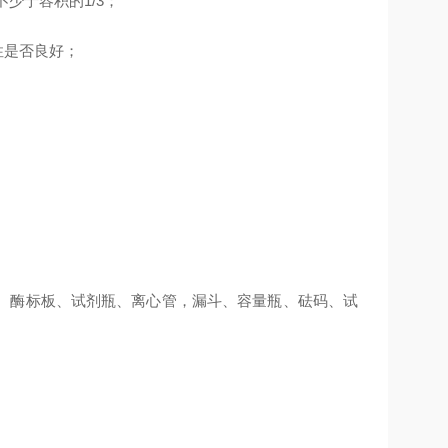
少于容积的1/3；
性是否良好；
、酶标板、试剂瓶、离心管，漏斗、容量瓶、砝码、试