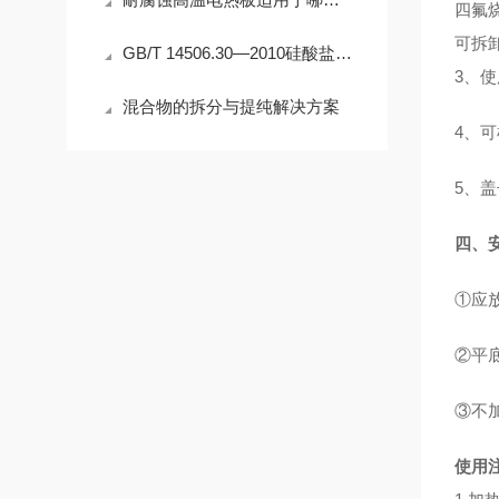
四氟
可拆
GB/T 14506.30—2010硅酸盐岩石化学分析方法
3、使
混合物的拆分与提纯解决方案
4、
5、
四、
①应
②平
③不
使用