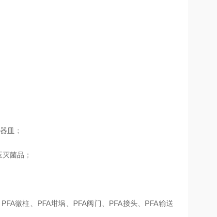
器皿
；
压灭菌品
；
、
PFA
微柱、
PFA
坩埚、
PFA
阀门、
PFA
接头、
PFA
输送