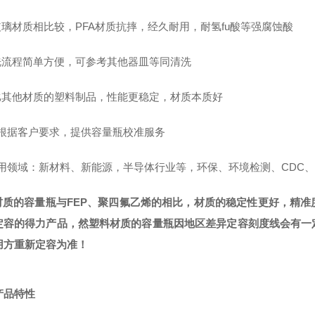
璃材质相比较，PFA材质
抗摔，经久耐用，耐氢
fu
酸
等强腐蚀酸
洗流程
简单方便，
可参考其他器皿
等同清洗
比其他
材质的
塑料
制品
，性能更稳定
，
材质本质好
根据客户要求，
提供
容量瓶
校准服务
应用领域：新材料、
新能源，半导体行业等，
环保、环境
检测
、CDC
A材质的容量瓶与
FEP、聚四氟乙烯
的相比，材质的
稳定性
更好，精准
定容的得力产品，然塑料材质的容量瓶因地区差异定容刻度线会有一
用方重新定容为准！
产品
特性