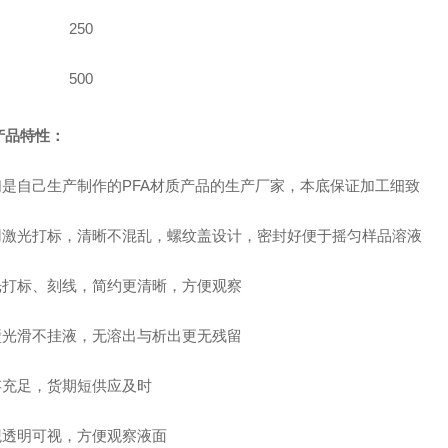
250
500
产品特性：
们是自己生产制作的
PFA
材质产品的生产
厂家
，
本底保证加工细致
用
激光打标
，
清晰
不混乱，螺纹盖设计，密封好便于摇匀
样品溶液
光
打标、
刻线
，
简约
更清晰
，
方便观察
壁光滑不挂液，
无溶出与析出更
无残留
存充足，货期短
供应及时
观透明可视
，
方便观察液面