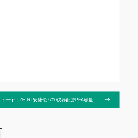
下一个：
ZH-RL安捷伦7700仪器配套PFA容量瓶校准级别高
言