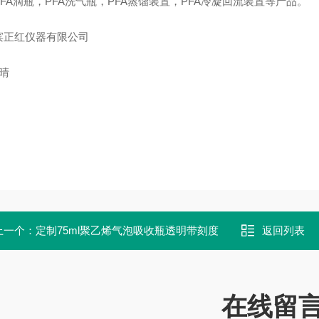
FA
滴瓶，
PFA
洗气瓶，
PFA
蒸馏装置，
PFA
冷凝回流装置
等产品。
滨正红仪器有限公司
 晴
上一个：
定制75ml聚乙烯气泡吸收瓶透明带刻度
返回列表
在线留