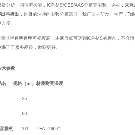
量分析、同位素检测，ICP-MS/OES/AAS分析等实验。选材，
未添
溶出与析出，
是目前洁净的实验分析器皿，
我厂
自主研发、生产，Tef
更方便
。
容量瓶
半透明
透明可视度高，本底值低可达到ICP-MS的标准，不
也保证了服务品质，做到更好。
技术参数
品名
规格（
ml
）
材质
耐受温度
25
50
容量瓶
100
PFA
2
60
℃