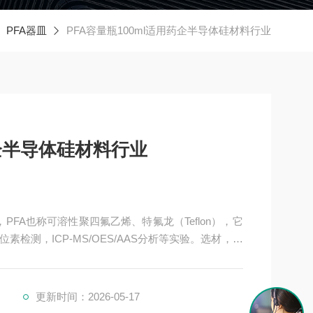
PFA器皿
PFA容量瓶100ml适用药企半导体硅材料行业
药企半导体硅材料行业
，PFA也称可溶性聚四氟乙烯、特氟龙（Teflon），它
检测，ICP-MS/OES/AAS分析等实验。选材，未
于0.01ppb,无溶出与析出，是目前洁净的实验分析
产品，为了更好的提供高质量产品给实验人员，实验更方
更新时间：2026-05-17