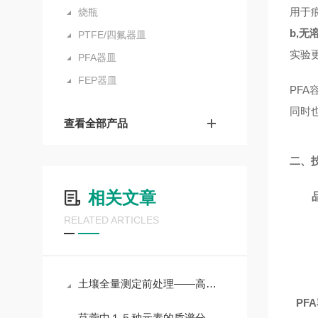
用于痕
烧瓶
b,无
PTFE/四氟器皿
实验
PFA器皿
FEP器皿
P
FA
同时
查看全部产品
二、
相关文章
RELATED ARTICLES
土壤全量测定前处理——高压消解法
P
FA
苜蓿中１５种元素的质谱分析及其安全性评价