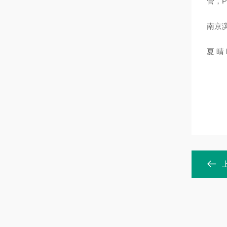
管
，
P
南京
夏 晴