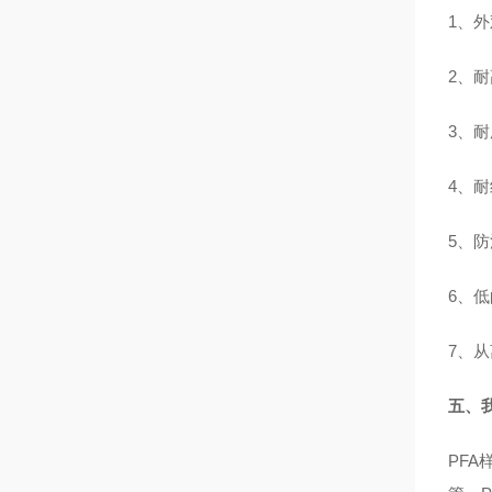
1、
外
2、
耐
3、
耐
4、
耐
5、
防
6、
低
7、
从
五
、
PFA