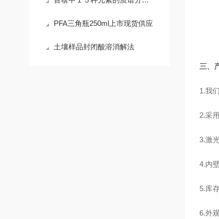
PFA三角瓶250ml上市现货供应
土壤样品封闭酸溶消解法
三、
1.
我
2.
采
3.激
4.内
5.库
6.外