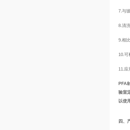
7.
与玻
8.清
9.相
10.可
11.
PF
验室
以使
四
、