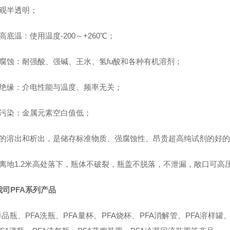
观半透明
；
高底温：使用温度-200～+260
℃；
腐蚀：耐强酸、强碱、王水、氢
fu
酸和各种有机溶剂
；
绝缘：介电性能与温度、频率无关
；
污染：金属元素空白值低
；
的溶出和析出，是储存标准物质、强腐蚀性、昂贵超高纯试剂的
好的
离地1.2米高处落下，瓶体不破裂，瓶盖不脱落，不泄漏，敞口可高
我司PFA系列产品
样品瓶、
PFA
洗瓶、
PFA
量杯、
PFA
烧杯、
PFA
消解管、
PFA
溶样罐