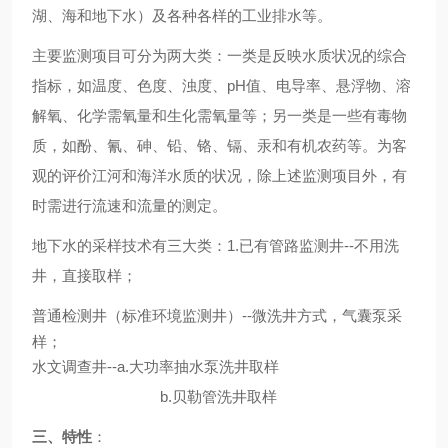
湖、海和地下水）及各种各样的工业排水等。
主要监测项目可分为两大类：一类是反映水质状况的综合
指标，如温度、色度、浊度、
pH
值、电导率、悬浮物、溶
解氧、化学需氧量和生化需氧量等；另一类是一些有毒物
质，如酚、氰、砷、铅、铬、镉、汞和有机农药等。为客
观的评价江河和海洋水质的状况，除上述监测项目外，有
时需进行流速和流量的测定。
地下水的采样技术有三大类：
1.
已有管路监测井
--
不用洗
井，直接取样；
普通检测井（标准环境监测井）
--
微洗井方式，气囊泵采
样；
水文调查井
--a.
大功率抽水泵洗井取样
b.
贝勒管洗井取样
三、特性
：