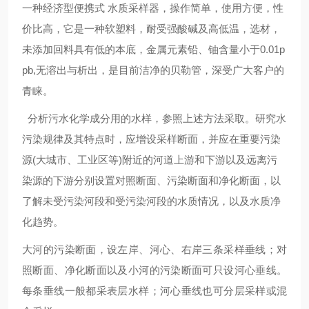
一种经济型便携式 水质采样器，操作简单，使用方便，性
价比高，
它是一种软塑料，耐受强酸碱及高低温，选材，
未添加回料具有低的本底，金属元素铅、铀含量小于0.01p
pb,无溶出与析出，是目前洁净的贝勒管，深受广大客户的
青睐。
分析污水化学成分用的水样，参照上述方法采取。研究水
污染规律及其特点时，应增设采样断面，并应在重要污染
源
(
大城市、工业区等
)
附近的河道上游和下游以及远离污
染源的下游分别设置对照断面、污染断面和净化断面，以
了解未受污染河段和受污染河段的水质情况，以及水质净
化趋势。
大河的污染断面，设左岸、河心、右岸三条采样垂线；对
照断面、净化断面以及小河的污染断面可只设河心垂线。
每条垂线一般都采表层水样；河心垂线也可分层采样或混