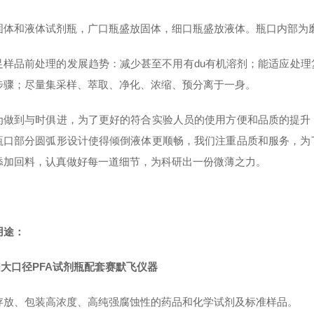
固体和液体试剂瓶，广口瓶盛放固体，细口瓶盛放液体。瓶口内部为
足样品前处理的发展趋势：减少甚至不用有du有机溶剂；能适应处
步骤；尽量集采样、萃取、净化、浓缩、预分离于一身。
为做到与时俱进，为了更好的符合实验人员的使用方便和品质的提升
瓶口部分圆弧形设计使得倾倒液体更顺畅，我们注重品质和服务，为
添加回料，认真做好每一道细节，为科研出一份微薄之力。
用途：
ml大口径PFA试剂瓶配套赛默飞仪器
存放、包装高浓度、高纯强腐蚀性的药品和化学试剂及标准样品。