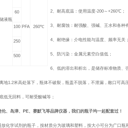
2
、耐高底温：使用温度-200～+260℃；
60
储液瓶
3
、耐腐蚀：耐强酸、强碱、王水和各种
100
PFA
260
℃
4
、耐绝缘：介电性能与温度、频率无关
250
5
、防污染：金属元素空白值低；
500
6
、低的溶出和析出，是储存标准物质、
离地1.2米高处落下，瓶体不破裂，瓶盖不脱落，不泄漏，敞口可高
底低无回料，可耐受酸碱等；
捷伦、岛津、PE、赛默飞等品牌仪器，我们的瓶子均一起配套过！
盛放
化学试剂
的
瓶子
，按材质分为
玻璃
和塑料，按大小可分为广口瓶