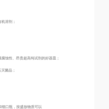
有机溶剂；
；
强腐蚀性、昂贵超高纯试剂的好器皿；
压灭菌品；
和细口瓶，按盛放物质可以