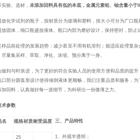
等实验。选材，
未添加回料具有低的本底，
金属元素铅、铀含量小于0.
盛放
化学试剂
的
瓶子
，按材质分为
玻璃
和塑料，按大小可分为广口瓶
盛放固体，细口瓶盛放液体。瓶口内部为
磨砂
设计，保持
密封
，防止
足样品前处理的发展趋势：减少甚至不用有机溶剂；能适应处理复杂
；尽量集采样、萃取、净化、浓缩、预分离于一身。
为做到与时俱进，为了更好的符合实验人员的使用方便和品质的提升
瓶口部分圆弧形设计使得倾倒液体更顺畅，我们注重品质和服务，为
添加回料，认真做好每一道细节，为科研出一份微薄之力。
技术参数
三、产品特性
品名
规格
材质
耐受温度
1
、外观半透明；
25