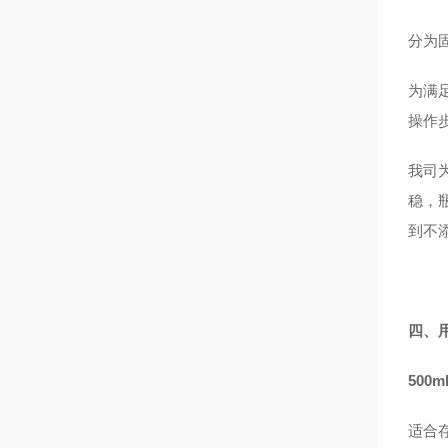
分为
为满
操作
我司
稳，
到不
四、
500
适合