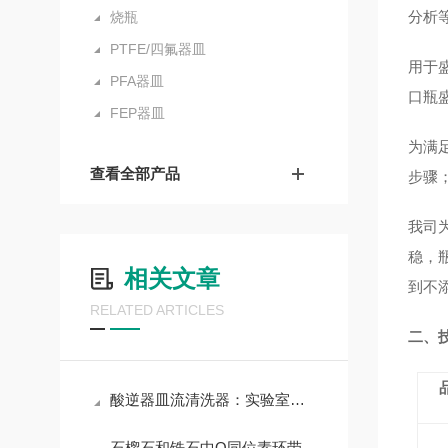
分析
烧瓶
PTFE/四氟器皿
用于
PFA器皿
口瓶
FEP器皿
为满
查看全部产品
步骤
我司
稳，
相关文章
到不
RELATED ARTICLES
二、
酸逆器皿流清洗器：实验室玻璃器皿洁净的高效保障
石榴石和锆石中O同位素环带——对俯冲带变质流体的记录