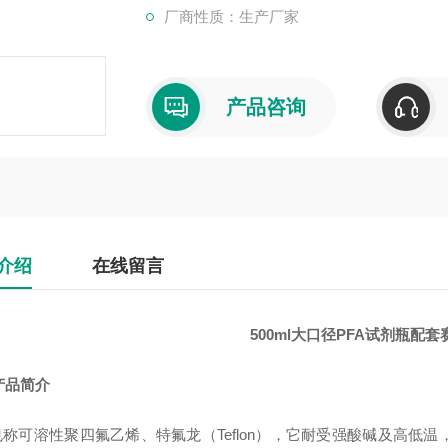
厂商性质：生产厂家
产品咨询
介绍
在线留言
500ml大口径PFA试剂瓶配
产品简介
也称可溶性聚四氟乙烯、特氟龙（Teflon），它耐受强酸碱及高低温，主