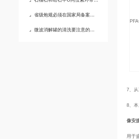
省级炮规必须在国家局备案！国家药监局发布省级中药饮片炮制规范备案要求通
PFA
微波消解罐的清洗要注意的事项有哪些？
7
、从
8
、本
像安
用于