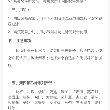
5、具有化学耐受性，可耐受所不同的化学溶剂；
三、
用途：
1、
与吸滤瓶配套，用于无机制备中晶体或粗颗粒沉淀的减
压过滤
；
2、
当沉淀量少时，用小号漏斗与过滤管配合使用
；
四、注意事项
抽滤时先开抽水泵，结束时先拔管子，后关电源，使
之恢复常压，防止倒吸；选择大小合适的布氏漏斗和抽滤
瓶
五、聚四氟乙烯系列产品：
烧杯、坩埚、烧瓶、药匙、镊子、培养皿、蒸发皿、
表面皿、接头、阀门、酶标板、试剂瓶、离心管，漏斗、
容量瓶、砝码、试管架、搅拌棒、药勺、布氏漏斗、消解
瓶等。