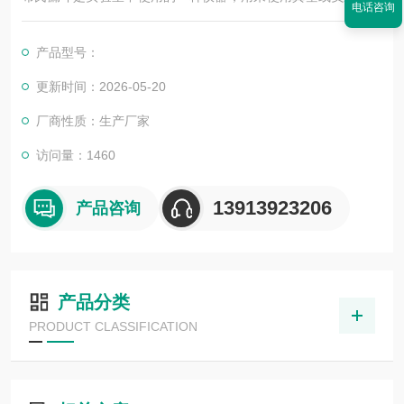
电话咨询
吸进行过滤。布氏漏斗可代替陶瓷布氏漏斗，避免碎裂，聚四氟
乙烯材质的布氏漏斗耐腐蚀性强，使用真空或负压力抽吸进行过
产品型号：
滤也可与吸滤瓶配套，用于无机制备中晶体或粗颗粒沉淀的减压
过滤，可防止腐蚀性溶剂溅出。
更新时间：2026-05-20
厂商性质：生产厂家
访问量：1460
13913923206
产品咨询
产品分类
PRODUCT CLASSIFICATION