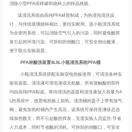
消除小型
PFA溶样罐和烧杯上的样品残留。
该清洗系统由高纯
PFA材质制成，为热浸泡清洗设
计，与传统玻璃烧杯相比，更结实耐用。该小瓶清洗系统
为全密闭系统，可以消除空气引入的污染，同时避免酸挥
发引起的环境污染。可拆卸的倒酸口，可安全倒出酸液，
便于取出实验器皿。
PFA杯酸洗装置4L6L小瓶清洗系统PFA桶
小
瓶清洗系统搭配实验室电热板使用，可清洗各种实
验室器皿。清洗液可用皂液或无机酸。所有接触酸的部件
均由高纯
PFA制成。将待清洗的器皿和清洗液放入容量为4
L的系统中，
放置电热板上加热。
清洗桶的盖子上带有放气
阀，避免加热时桶内产生高压。该系统可保持亚沸状态连
续加热数天，而不引起酸的挥发，无需实验人员监控
.节省
人力成本，同时节省酸的消耗。
可拆卸的倒酸口，可安全