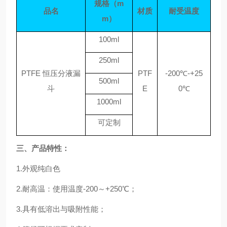
规格（
m
品名
材质
耐受温度
m）
100ml
250ml
PTFE
恒压分液
漏
PTF
-200℃-+25
500ml
斗
E
0℃
1000ml
可定制
三、产品特性：
1.外观纯白色
2.耐高温：使用温度-200～+250℃；
3.具有低溶出与吸附性能；