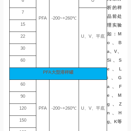
6
U
析的样
7
品前处
PFA
-200~+260℃
15
理实验
如：
M
22
U、V、平底
o、B
30
a、V、
60
Si、S
e、L
PFA大型溶样罐
i、G
60
a、F
e、M
90
g、Z
120
PFA
-200~+260℃
U、V、平底
n、H
150
g、K等