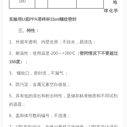
180
地
球化学
实验用U底PFA溶样杯15ml螺纹密封
三、特性：
1、外观半透明、内壁光滑，不挂水，易清洗；
2、耐温性：使用温度-200～+260℃（
密闭情况下不要超过
150度
）；
3、 螺纹口，密封优，不漏气 ；
4
、防污染：金属元素空白值低；
5
、具有
低的溶出和析出
特性
，是储存标准物质
和不同
试剂
的器皿
；
6
、盖和体可数码编号，不混淆；
7
、
V型底的设计，方便少量样品的收集；U型底设计适应