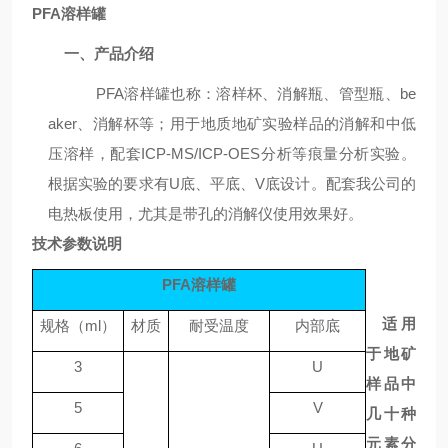
PFA溶样罐
一、产品介绍
PFA溶样罐也称：溶样杯、消解瓶、管型瓶、
be
aker
、消解杯等；用于地质地矿实验样品的消解和中低
压溶样，配套
ICP-MS/ICP-OES分析等痕量分析实验。
根据实验的要求有U底、平底、V底设计。
配套我公司的
电热板使用，尤其是带孔的消解仪使用效果好。
技术参数说明
PFA溶样罐
适用
规格（
ml）
材质
耐受温度
内部底
于地矿
3
U
样品中
5
V
几十种
元素分