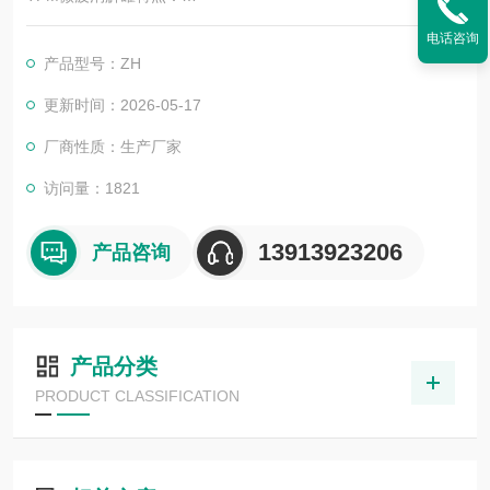
1. 内罐选用改性聚四氟乙烯（TFM）材质加工而成；
电话咨询
2. 精选材质，未添加回料，洁净的加工环境，优化了加工工艺，
产品型号：ZH
确保很低的本底；
3. TFM耐高低温-200～+260℃，高温可耐300℃，具有空白值
更新时间：2026-05-17
低，耐变形性好，耐渗透，高温高压下恢复性强等特点；
厂商性质：生产厂家
访问量：1821
13913923206
产品咨询
产品分类
PRODUCT CLASSIFICATION