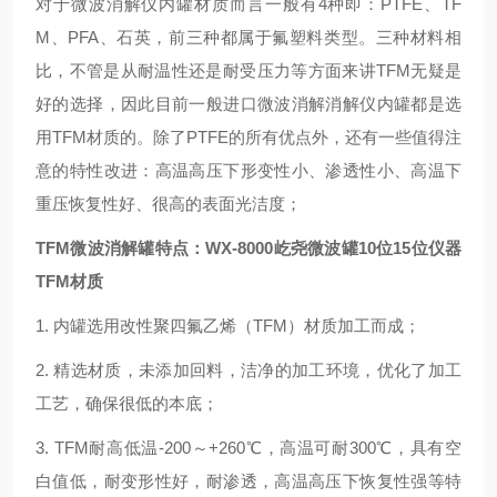
对于微波消解仪内罐材质而言一般有4种即：PTFE、TF
M、PFA、石英，前三种都属于氟塑料类型。三种材料相
比，不管是从耐温性还是耐受压力等方面来讲TFM无疑是
好的选择，因此目前一般进口微波消解消解仪内罐都是选
用TFM材质的。除了PTFE的所有优点外，还有一些值得注
意的特性改进：高温高压下形变性小、渗透性小、高温下
重压恢复性好、很高的表面光洁度；
TFM微波消解罐特点：
WX-8000屹尧微波罐10位15位仪器
TFM材质
1. 内罐选用改性聚四氟乙烯（TFM）材质加工而成；
2. 精选材质，未添加回料，洁净的加工环境，优化了加工
工艺，确保很低的本底；
3. TFM耐高低温-200～+260℃，高温可耐300℃，具有空
白值低，耐变形性好，耐渗透，高温高压下恢复性强等特