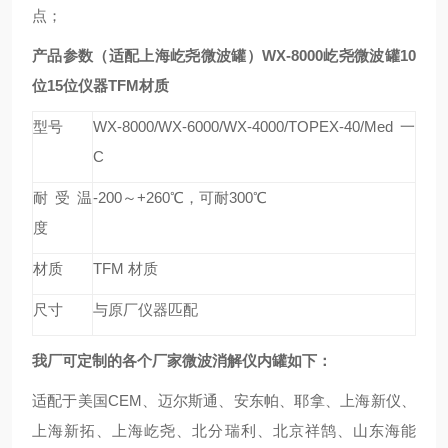
点；
产品参数（
适配
上海屹尧微波罐）
WX-8000屹尧微波罐10
位15位仪器TFM材质
型号
WX-8000/WX-6000/WX-4000/TOPEX-40/Med一
C
耐受温
-200～+260℃，可耐300℃
度
材质
TFM 材质
尺寸
与原厂仪器匹配
我厂可定制的各个厂家微波消解仪内罐如下：
适配于
美国CEM
、
迈尔斯通、
安东帕、耶拿、上海新仪、
上海新拓、
上海屹尧、
北分瑞利、北京祥鹄、山东海能