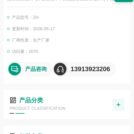
以及与之匹配的活塞芯杆组成，用来将少量的液体或其注入到其
它方法无法接近的区域或者从那些地方抽出，在芯杆拔出的时候
产品型号：ZH
液体或者气体从针筒前端小孔吸入，在芯杆推入时将液体或者气
体挤出。
更新时间：2026-05-17
厂商性质：生产厂家
访问量：2076
13913923206
产品咨询
产品分类
PRODUCT CLASSIFICATION