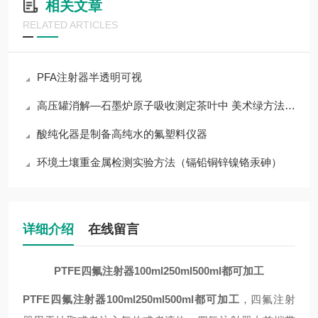
相关文章
RELATED ARTICLES
PFA注射器半透明可视
高压罐消解—石墨炉原子吸收测定茶叶中 美术绿方法的建立及验证
酸纯化器是制备高纯水的氟塑料仪器
环境土壤重金属检测实验方法（镉铅铜锌镍铬汞砷）
详细介绍
在线留言
P
TFE四氟注射器100ml250ml500ml都可加工
PTFE四氟注射器100ml250ml500ml都可加工
，四氟注射