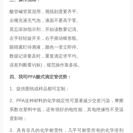
酸管碱管莫混用，视线刻度要齐平。
尖嘴充液无气泡，液面不要高于零。
莫忘添加指示剂，开始读数要记清。
左手轻轻旋开关，右手摇动锥形瓶。
眼睛紧盯待测液，颜色一变立即停。
数据记录要及时，重复滴定求平均。
误差判断看V(标)，规范操作靠多练。
四、我司
PFA酸式滴定管优势
：
1、提供图纸或样品都可定制；
2、PFA这种材料的化学稳定性可显著减少交差污染，摩擦
系数在塑料中低，还有很好的电性能，其电绝缘性不受温
度影响；
3、具有非凡的化学耐受性，几乎可耐受所有的化学溶剂