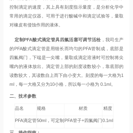
控制滴定的速度，其上具有刻度指示量度，是分析化学中
常用的滴定仪器。可用于进行酸碱中和滴定试验等，量取
对橡皮有侵蚀作用的液体。
定制PFA酸式滴定管
具四氟活塞可调节活栓
，我司生产
的
PFA酸式滴定管
是用细长而均匀的PFA管制成，底部是
四氟阀门，下端是一尖嘴，量取或滴定溶液时可控制将尖
嘴内的液体放出。滴定管上部的刻度读数较小，靠底部的
读数较大，其读数自上而下由小变大。刻度的每一大格为1
ml，每一大格又分为10小格，所以每一小格为 0.1ml。
二、技术参数
品名
规格
材质
精度
PFA滴定管
50ml，可定制
PFA管子+四氟阀门
0.1ml
三、操作指南
：