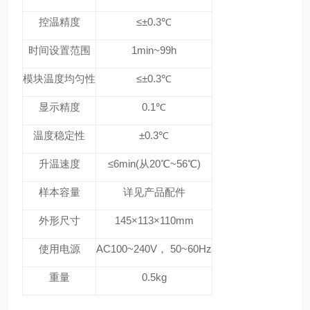
控温精度
≤±0.3℃
时间设置范围
1min~99h
模块温度均匀性
≤±0.3℃
显示精度
0.1℃
温度稳定性
±0.3℃
升温速度
≤6min(从20℃~56℃)
样本容量
详见产品配件
外形尺寸
145×113×110mm
使用电源
AC100~240V， 50~60Hz
重量
0.5kg