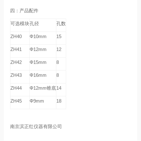
四：
产品配件
可选模块
孔径
孔数
ZH
40
Φ10mm
15
ZH
41
Φ12mm
12
ZH
42
Φ15mm
8
ZH
43
Φ16mm
8
ZH
44
Φ12mm锥底
14
ZH
45
Φ9mm
18
南京滨正红仪器有限公司