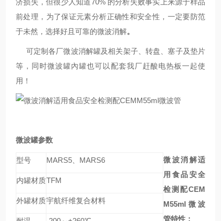
济损失，但很少人知道70% 的分析失败事实上来源于样品
前处理，为了保证元素分析正确性和安全性，一定要防范
于未然，选择好且可靠的微波消解
。
可定制各厂
微波消解罐及相关架子、转盘、塞子及垫片
等，同时微波罐內罐也可以配套我厂赶酸电热板一起使
用！
微波罐参数
微波消解适
型号
MARS5、MARS6
用食品安全
内罐材质
TFM
检测配CEM
外罐材质
宇航纤维复合材料
M55ml微波
管
特性：
耐温
-200～+260℃