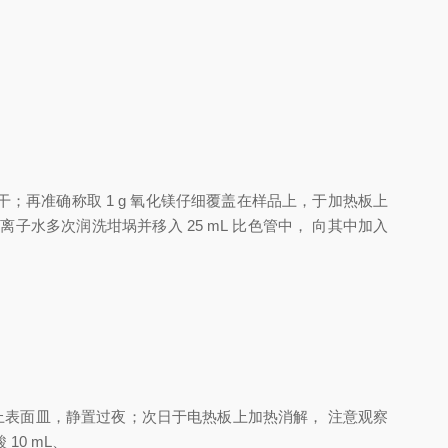
干
；
再准确称取
1
g
氧化镁仔
细覆盖在样品上
，
于加热板上
去离子
水多次润洗坩埚并移入
25
mL
比色管中
，
向其中加
入
上表面皿
，
静置过夜
；
次日于电热
板上加热消解
，
注意观察
酸
10
mL
、