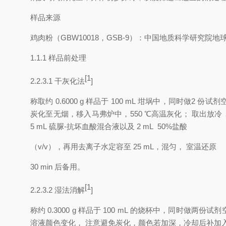
样品来源
鸡肉粉
（
G
BW
1
0
0
1
8
，
G
S
B
-
9
）：
中国地质科学研
究院地
1.1.1
样品前处理
[1
2.2.3.1
干灰化法
]
称取约
0.6000
g
样品于
100
mL
坩埚中
，
同时做
2
份试剂
炭化至无烟
，
移入马弗
炉中
，
550
℃
高温灰化
；
取出放冷
5
mL
硫脲
-
抗坏血酸混合液以及
2
mL
50%
盐酸
（
v/v
），
再用去离子水定容至
25
mL
，
混匀
，
室温还原
30 min
后备用
。
[1
2.2.3.2
湿法消解
]
称约
0.3000
g
样品于
100
mL
的烧杯中
，
同时做
两份试剂
溶液颜色变化
，
注意避免炭
化
，
颜色若加深
，
冷却后补加