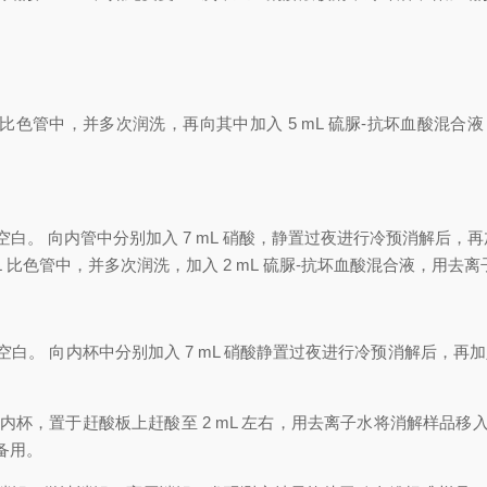
比色管中
，
并多次润洗
，
再向其中加入
5 mL
硫脲
-
抗坏血酸混合液
空白
。
向内管中分别加入
7
mL
硝酸
，
静置过
夜进行冷预消解后
，
再
L
比色管
中
，
并多次润洗
，
加入
2
mL
硫脲
-
抗坏血酸混合液
，
用
去离
空白
。
向内杯中分别加入
7 mL
硝酸静置过夜进行冷预消解后
，
再
内杯
，
置于赶酸板上赶酸至
2 mL
左右
，
用去离子水将消解样品移
备用
。