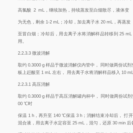
高氯酸
2
mL
，
继续加热
，
持续蒸发至白烟散尽
，
液体变
为无色
，
剩余
1-2
mL
；
冷却
，
加去离子水
20
mL
，
再蒸发
至冒白烟
；
冷却后
，
用去离子水将消解样品转移到
25 mL
用
。
2.2.3.3
微波消解
取约
0.3000
g
样品于微波消解仪内管中
，
同时做两份试剂
板上赶酸至
1
mL
左右
，
用去离子水将消解样品移入
10
m
2.2.3.1
高压消解
取约
0.3000 g
样品于高压消解罐内杯中
，
同时做两份试剂
00
℃
时
保温
1 h
，
再升至
140
℃
保温
3 h
；
消解结束冷却后
，
打开
混合液
，
用去离子水定容至
25 mL
，
混匀
，
还原
30 min
后