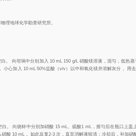
球物理地球化学勘查研究所
。
空白
。
向坩埚中分别加入
10
mL
150
g/L
硝
酸镁溶液
，
混匀
，
低热蒸
，
小心加入
10
mL
50%
盐酸
（
v/v
）
以中和氧化镁并溶解灰分
，
用
空白
。
向烧杯中分别加硝酸
15
mL
、
硫酸
1
mL
，
摇匀后在瓶口上盖
入硝酸
10
mL
，
如此反复
2-3
次
，
直至消解液较清
；
冷却后
，
补加硝