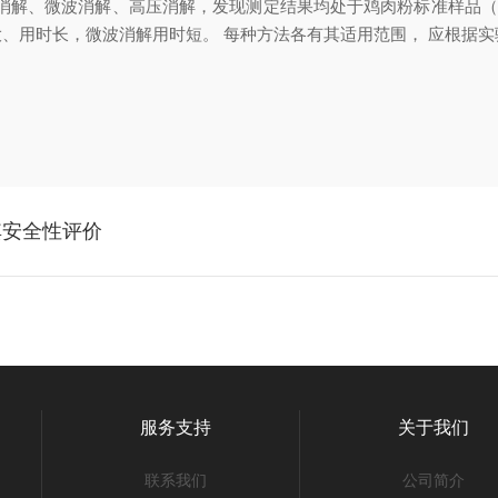
消解
、
微波消解
、
高压消解
，
发现测定结果均处
于鸡肉粉标准样品
（
大
、
用时长
，
微波消
解用时短
。
每种方法各有其适用范围
，
应根据实
其安全性评价
？
服务支持
关于我们
联系我们
公司简介