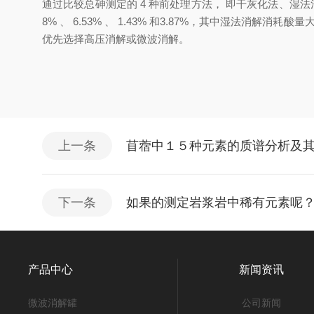
通过比较总砷测定的
4
种前处理方法
，
即干灰化
法
、
湿法
8
%
、
6.53
%
、
1.43
%
和
3.87%
，
其中湿法消解消耗酸量
优先选择高压消解或微波消解
。
上一条
苜蓿中１５种元素的质谱分析及
下一条
如果的测定岩浆岩中稀有元素呢
产品中心
新闻资讯
微波消解罐
公司新闻