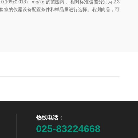
0.109
±
0.013
）
mg/kg
的范围内
，
相对标准偏差分别为
2.3
验
室的仪器设备配置条件和样品量进行选择
。
若测肉品
，
可
热线电话：
025-83224668