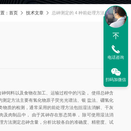
位置：
首页
技术文章
总砷测定的 4 种前处理方法比较
电话咨询
扫码加微信
含砷饲料以及食物在加工
、
运输过程中的污染
，
使得总砷含
的测定方法主要有氢化物原子荧光光谱法
、
银
盐法
、
硼氢化
类物质的检测
，
通常采用的前处理方法包括湿法消解
、
干灰
肉及肉制品中
，
由于其砷存在形态简单
，
除可使用湿法消
理方法测定总砷
含量
，
分析比较各自的准确度
、
精密度
、
试