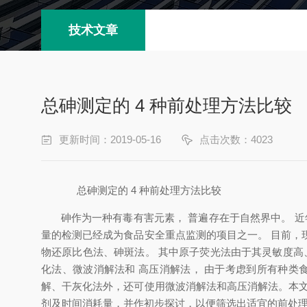
技术文章
总砷测定的 4 种前处理方法比较
更新时间：2019-05-16
点击次数：4023
总砷测定的
4
种前处理方法比较
砷作为一种有毒有害元素
，
普遍存在于自然界
中
。
近
量的检测已经成
为食品安全重点监测的项目之一
。
目前
，
物还原比色法
、
砷斑法
。
其中原子荧光
法由于其灵敏度高
化法
、
微波消解法和 高压消解法
，
由于考虑到所有种类
解
、
干灰化法外
，
还可使用微波消解法和高压消解法
。
本
剂及时间消耗量
，
并作初步探讨
，
以便筛选出适宜的前处