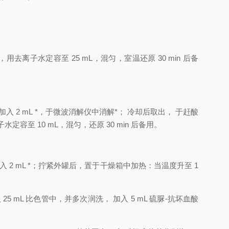
，
用去离子水定容至
25 mL
，
混匀
，
室温还
原
30 min
后备
加入
2
mL
*
，
于微波消
解仪中消解*
；
冷却后取出
，
于赶酸
子水定容至
10
mL
，
混匀
，
还原
30
min
后备用
。
加入
2 mL
*
；
拧紧外罐后
，
置于干燥箱中加热
：
当温度升至
1
入
25 mL
比色管中
，
并多次润洗
，
加入
5 mL
硫脲
-
抗坏血酸