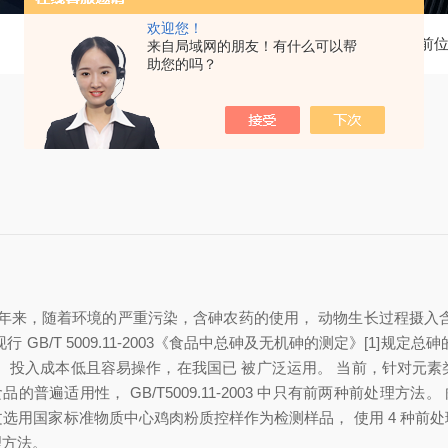
欢迎您！
当前
来自局域网的朋友！有什么可以帮
助您的吗？
年来
，
随着环境的严重污染
，
含砷农药的使
用
，
动物生长过程摄入
现行
GB/T
5009.11-2003
《
食品中总砷及无机砷的测定
》
[1]
规定
总砷
、
投入成本低且容易操作
，
在我国已 被广泛运用
。
当前
，
针对元素
食品的普遍适用性
，
GB/T5009.11-2003
中只有前两种前处理方法
。
文选用国家标准物质中心鸡肉粉质控样作为检测样品
，
使用
4
种前处
理方
法
。